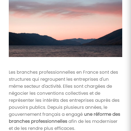
Tâches
et
check-
lists
Optimisez
le suivi de
vos
tâches et
check-
lists RH
Les branches professionnelles en France sont des
Suivi
structures qui regroupent les entreprises d'un
mutuelle
même secteur d'activité. Elles sont chargées de
Suivez les
négocier les conventions collectives et de
demandes de
remboursement
représenter les intérêts des entreprises auprès des
de soins
pouvoirs publics. Depuis plusieurs années, le
gouvernement français a engagé
une réforme des
branches professionnelles
afin de les moderniser
et de les rendre plus efficaces.