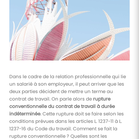
Tâches
et
check-
lists
Optimisez
le suivi de
vos
tâches et
check-
lists RH
Dans le cadre de la relation professionnelle qui lie
Suivi
un salarié à son employeur, il peut arriver que les
mutuelle
deux parties décident de mettre un terme au
Suivez les
contrat de travail. On parle alors de
rupture
demandes de
remboursement
conventionnelle du contrat de travail à durée
de soins
indéterminée
. Cette rupture doit se faire selon les
conditions prévues dans les articles L. 1237-11 à L.
1237-16 du Code du travail. Comment se fait la
rupture conventionnelle ? Quelles sont les