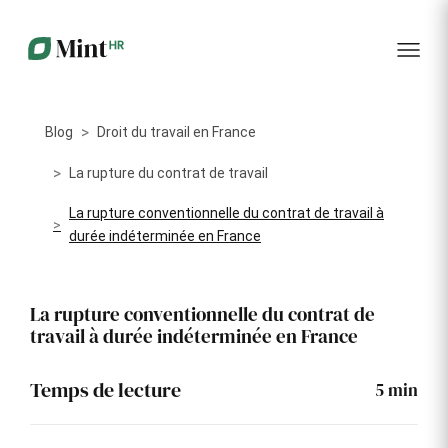
RH
des
service
plus
talents
management
encore
…...
Core
Recrutement
Matériels
Portail
HR
Digitalisez la
Optimisez la
collabora
Centralisez
gestion de
gestion du
vos
Blog
Droit du travail en France
votre
parc
données
processus
informatique
RH dans
Dashboar
de
alloué à vos
La rupture du contrat de travail
un portail
recrutement
collaborateurs
unique
La rupture conventionnelle du contrat de travail à
KPI et
Congés
durée indéterminée en France
Onboarding
Logiciels
reporting
et
Facilitez
Répertoriez
absences
l'intégration
les logiciels
Intégratio
de vos
utilisés par
Digitalisez
La rupture conventionnelle du contrat de
nouveaux
chaque
votre
travail à durée indéterminée en France
collaborateurs
collaborateur
gestion
des
Événeme
congés et
d'entrepri
Temps de lecture
5
min
absences
Gestion
Suivi des
Formation
Annuaire