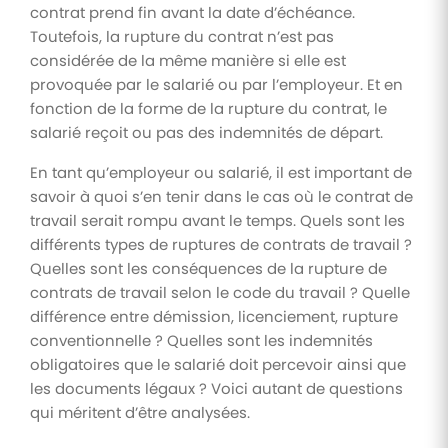
des
interventions
d'entrepri
contrat prend fin avant la date d’échéance.
Assurez un
documents
Digitalisez les
meilleur suivi
Toutefois, la rupture du contrat n’est pas
demandes
des parcours
Automatisez
considérée de la même manière si elle est
Processus
et le suivi
de formation
la gestion de
des
de
de vos
provoquée par le salarié ou par l’employeur. Et en
vos
interventions
collaborateurs
documents
validation
fonction de la forme de la rupture du contrat, le
IT
administratifs
salarié reçoit ou pas des indemnités de départ.
Notes
Engagement
Contrôle
En tant qu’employeur ou salarié, il est important de
de
collaborateur
d'accès
savoir à quoi s’en tenir dans le cas où le contrat de
frais
Prenez le
travail serait rompu avant le temps. Quels sont les
pouls du
Dématérialisez
moral de vos
différents types de ruptures de contrats de travail ?
la gestion de
collaborateurs
vos notes de
Quelles sont les conséquences de la rupture de
frais
contrats de travail selon le code du travail ? Quelle
différence entre démission, licenciement, rupture
Paie et
rémunération
conventionnelle ? Quelles sont les indemnités
obligatoires que le salarié doit percevoir ainsi que
Simplifiez et
coordonnez
les documents légaux ? Voici autant de questions
la
qui méritent d’être analysées.
préparation
de votre
paie