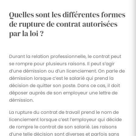
Tâches
Quelles sont les différentes formes
et
de rupture de contrat autorisées
check-
par la loi ?
lists
Optimisez
le suivi de
vos
tâches et
Durant la relation professionnelle, le contrat peut
check-
se rompre pour plusieurs raisons. Il peut s’agir
lists RH
d’une démission ou d’un licenciement. On parle de
Suivi
démission lorsque c’est le salarié qui prend la
mutuelle
décision de quitter son poste. Dans ce cas, il doit
Suivez les
déposer auprès de son employeur une lettre de
demandes de
démission.
remboursement
de soins
La rupture du contrat de travail prend le nom de
licenciement lorsque c’est l’employeur qui décide
de rompre le contrat de son salarié. Les raisons
d’une telle décision sont diverses et parfois sans