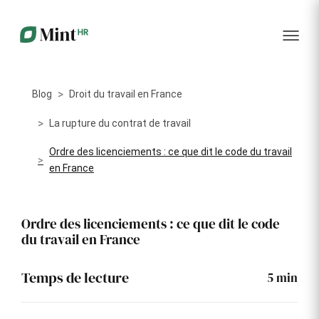
RH
des
service
plus
talents
management
encore
…...
Core
Recrutement
Matériels
Portail
HR
Digitalisez la
Optimisez la
collabora
Centralisez
gestion de
gestion du
vos
Blog
Droit du travail en France
votre
parc
données
processus
informatique
RH dans
Dashboar
de
alloué à vos
La rupture du contrat de travail
un portail
recrutement
collaborateurs
unique
Ordre des licenciements : ce que dit le code du travail
KPI et
Congés
en France
Onboarding
Logiciels
reporting
et
Facilitez
Répertoriez
absences
l'intégration
les logiciels
Intégratio
de vos
utilisés par
Digitalisez
Ordre des licenciements : ce que dit le code
nouveaux
chaque
votre
du travail en France
collaborateurs
collaborateur
gestion
des
Événeme
congés et
d'entrepri
Temps de lecture
5
min
absences
Gestion
Suivi des
Formation
Annuaire