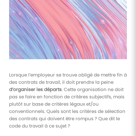
Tâches
et
check-
lists
Optimisez
le suivi de
vos
tâches et
check-
lists RH
Lorsque l’employeur se trouve obligé de mettre fin à
Suivi
des contrats de travail, il doit prendre la peine
mutuelle
d’organiser les départs
. Cette organisation ne doit
Suivez les
pas se faire en fonction de critères subjectifs, mais
demandes de
remboursement
plutôt sur base de critères légaux et/ou
de soins
conventionnels. Quels sont les critères de sélection
des contrats qui doivent être rompus ? Que dit le
code du travail à ce sujet ?