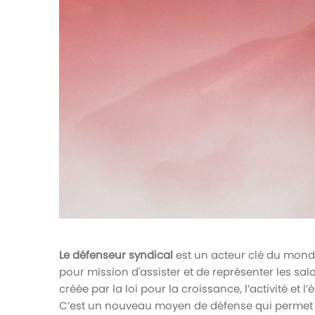
votre paie
Tâches et check-lists
Optimisez le suivi de vos tâches et check-
lists RH
Suivi mutuelle
Suivez les demandes de remboursement de
soins
Le défenseur syndical
est un acteur clé du monde 
pour mission d'assister et de représenter les salari
créée par la loi pour la croissance, l’activité e
C’est un nouveau moyen de défense qui permet a