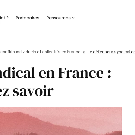
Recrutement
Matériels
nt ?
Partenaires
Ressources
ez la gestion de votre processus de
Optimisez la gestion du parc inf
ment
alloué à vos collaborateurs
Onboarding
Logiciels
 l'intégration de vos nouveaux
Répertoriez les logiciels utilisés 
onflits individuels et collectifs en France
ateurs
collaborateur
Le défenseur syndical en
dical en France :
Formation
Suivi des interventio
un meilleur suivi des parcours de
Digitalisez les demandes et le suiv
n de vos collaborateurs
interventions IT
z savoir
Engagement collaborateur
e pouls du moral de vos
ateurs