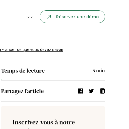
Portail collaborateur
Réservez une démo
FR
ormatique
Dashboard
KPI et reportings
par chaque
 France : ce que vous devez savoir
Intégration
ns
Temps de lecture
5
min
i des
Événement d'entreprise
Partagez l'article
Annuaire d'entreprise
Processus de validation
Inscrivez-vous à notre