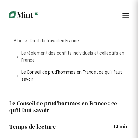
RH
des
service
plus
talents
management
encore
…...
Core
Recrutement
Matériels
Portail
HR
Digitalisez la
Optimisez la
collabora
Centralisez
gestion de
gestion du
vos
Blog
Droit du travail en France
votre
parc
données
processus
informatique
RH dans
Dashboar
de
alloué à vos
Le règlement des conflits individuels et collectifs en
un portail
recrutement
collaborateurs
France
unique
KPI et
Le Conseil de prud'hommes en France : ce qu'il faut
Congés
Onboarding
Logiciels
reporting
et
savoir
Facilitez
Répertoriez
absences
l'intégration
les logiciels
Intégratio
de vos
utilisés par
Digitalisez
nouveaux
chaque
votre
Le Conseil de prud'hommes en France : ce
collaborateurs
collaborateur
gestion
qu'il faut savoir
des
Événeme
congés et
d'entrepri
absences
Temps de lecture
14
min
Gestion
Suivi des
Formation
Annuaire