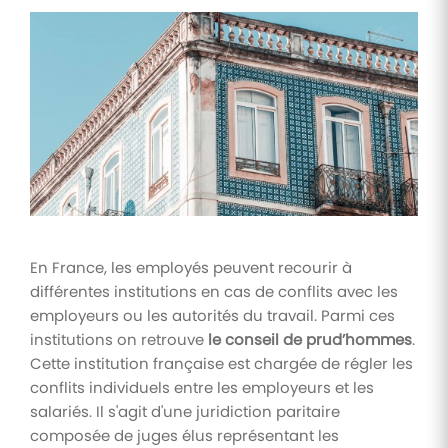
Tâches
et
check-
lists
Optimisez
le suivi de
vos
tâches et
check-
lists RH
Suivi
En France, les employés peuvent recourir à
mutuelle
différentes institutions en cas de conflits avec les
Suivez les
employeurs ou les autorités du travail. Parmi ces
demandes de
remboursement
institutions on retrouve
le conseil de prud’hommes
.
de soins
Cette institution française est chargée de régler les
conflits individuels entre les employeurs et les
salariés. Il s'agit d'une juridiction paritaire
composée de juges élus représentant les