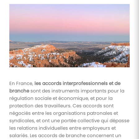
Tâches
et
check-
lists
Optimisez
le suivi de
vos
tâches et
check-
lists RH
Suivi
En France,
les accords interprofessionnels et de
mutuelle
branche
sont des instruments importants pour la
Suivez les
régulation sociale et économique, et pour la
demandes de
remboursement
protection des travailleurs. Ces accords sont
de soins
négociés entre les organisations patronales et
syndicales, et ont une portée collective qui dépasse
les relations individuelles entre employeurs et
salariés. Les accords de branche concernent un