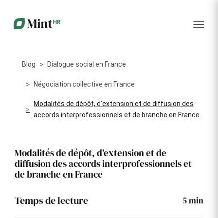
RH
des
service
plus
talents
management
encore
…...
Core
Recrutement
Matériels
Portail
HR
Digitalisez la
Optimisez la
collabora
Centralisez
gestion de
gestion du
vos
Blog
Dialogue social en France
votre
parc
données
processus
informatique
RH dans
Dashboar
de
alloué à vos
Négociation collective en France
un portail
recrutement
collaborateurs
unique
Modalités de dépôt, d’extension et de diffusion des
KPI et
Congés
accords interprofessionnels et de branche en France
Onboarding
Logiciels
reporting
et
Facilitez
Répertoriez
absences
l'intégration
les logiciels
Intégratio
de vos
utilisés par
Digitalisez
Modalités de dépôt, d’extension et de
nouveaux
chaque
votre
diffusion des accords interprofessionnels et
collaborateurs
collaborateur
gestion
de branche en France
des
Événeme
congés et
d'entrepri
absences
Temps de lecture
5
min
Gestion
Suivi des
Formation
Annuaire