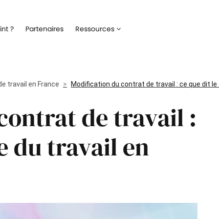
Recrutement
Matériels
nt ?
Partenaires
Ressources
ez la gestion de votre processus de
Optimisez la gestion du parc inf
ment
alloué à vos collaborateurs
Onboarding
Logiciels
 l'intégration de vos nouveaux
Répertoriez les logiciels utilisés 
de travail en France
ateurs
Modification du contrat de travail : ce que dit l
collaborateur
ontrat de travail :
Formation
Suivi des interventio
un meilleur suivi des parcours de
Digitalisez les demandes et le suiv
n de vos collaborateurs
interventions IT
e du travail en
Engagement collaborateur
e pouls du moral de vos
ateurs