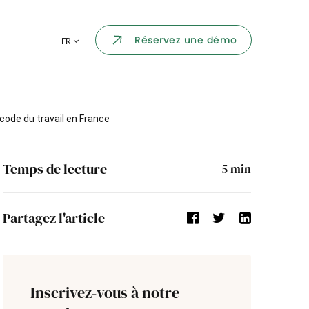
Portail collaborateur
Réservez une démo
FR
ormatique
Dashboard
KPI et reportings
par chaque
e code du travail en France
Intégration
ns
Temps de lecture
5
min
i des
Événement d'entreprise
Partagez l'article
Annuaire d'entreprise
Processus de validation
Inscrivez-vous à notre