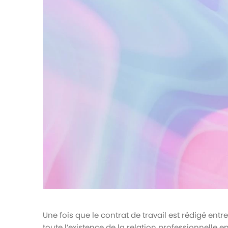
votre paie
Tâches et check-lists
Optimisez le suivi de vos tâches et check-
lists RH
Suivi mutuelle
Suivez les demandes de remboursement de
soins
Une fois que le contrat de travail est rédigé entre
toute l’existence de la relation professionnelle e