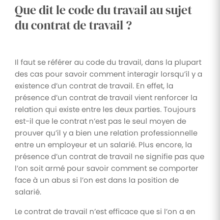
Que dit le code du travail au sujet
Tâches
du contrat de travail ?
et
check-
lists
Il faut se référer au code du travail, dans la plupart
Optimisez
des cas pour savoir comment interagir lorsqu’il y a
le suivi de
vos
existence d’un contrat de travail. En effet, la
tâches et
présence d’un contrat de travail vient renforcer la
check-
lists RH
relation qui existe entre les deux parties. Toujours
est-il que le contrat n’est pas le seul moyen de
Suivi
prouver qu’il y a bien une relation professionnelle
mutuelle
entre un employeur et un salarié. Plus encore, la
Suivez les
présence d’un contrat de travail ne signifie pas que
demandes de
remboursement
l’on soit armé pour savoir comment se comporter
de soins
face à un abus si l’on est dans la position de
salarié.
Le contrat de travail n’est efficace que si l’on a en