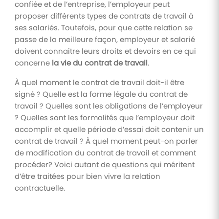
des
interventions
confiée et de l’entreprise, l’employeur peut
d'entrepri
Assurez un
documents
proposer différents types de contrats de travail à
Digitalisez les
meilleur suivi
demandes
des parcours
Automatisez
ses salariés. Toutefois, pour que cette relation se
Processus
et le suivi
de formation
la gestion de
passe de la meilleure façon, employeur et salarié
des
de
de vos
vos
interventions
collaborateurs
documents
doivent connaitre leurs droits et devoirs en ce qui
validation
IT
administratifs
concerne
la vie du contrat de travail
.
Notes
Engagement
Contrôle
À quel moment le contrat de travail doit-il être
de
collaborateur
d'accès
signé ? Quelle est la forme légale du contrat de
frais
Prenez le
travail ? Quelles sont les obligations de l’employeur
pouls du
Dématérialisez
? Quelles sont les formalités que l’employeur doit
moral de vos
la gestion de
collaborateurs
vos notes de
accomplir et quelle période d’essai doit contenir un
frais
contrat de travail ? À quel moment peut-on parler
de modification du contrat de travail et comment
Paie et
procéder? Voici autant de questions qui méritent
rémunération
d’être traitées pour bien vivre la relation
Simplifiez et
contractuelle.
coordonnez
la
préparation
de votre
paie