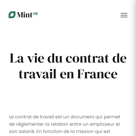
RH
des
service
plus
talents
management
encore
…...
Core
Recrutement
Matériels
Portail
HR
Digitalisez la
Optimisez la
collabora
Centralisez
gestion de
gestion du
vos
votre
parc
données
processus
informatique
RH dans
Dashboar
La vie du contrat de
de
alloué à vos
un portail
recrutement
collaborateurs
unique
travail en France
KPI et
Congés
Onboarding
Logiciels
reporting
et
Facilitez
Répertoriez
absences
l'intégration
les logiciels
Intégratio
de vos
utilisés par
Digitalisez
nouveaux
chaque
votre
collaborateurs
collaborateur
gestion
des
Événeme
congés et
d'entrepri
Le contrat de travail est un document qui permet
absences
de règlementer la relation entre un employeur et
Gestion
Suivi des
son salarié. En fonction de la mission qui est
Formation
Annuaire