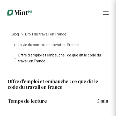
RH
des
service
plus
talents
management
encore
…...
Core
Recrutement
Matériels
Portail
HR
Digitalisez la
Optimisez la
collabora
Centralisez
gestion de
gestion du
vos
Blog
Droit du travail en France
votre
parc
données
processus
informatique
RH dans
Dashboar
de
alloué à vos
La vie du contrat de travail en France
un portail
recrutement
collaborateurs
unique
Offre d'emploi et embauche : ce que dit le code du
KPI et
Congés
travail en France
Onboarding
Logiciels
reporting
et
Facilitez
Répertoriez
absences
l'intégration
les logiciels
Intégratio
de vos
utilisés par
Digitalisez
Offre d'emploi et embauche : ce que dit le
nouveaux
chaque
votre
code du travail en France
collaborateurs
collaborateur
gestion
des
Événeme
congés et
d'entrepri
Temps de lecture
5
min
absences
Gestion
Suivi des
Formation
Annuaire