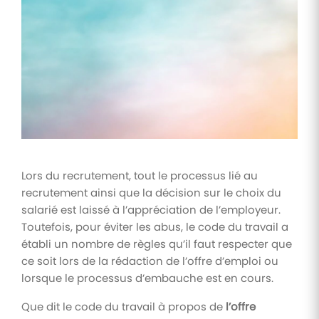
Tâches
et
check-
lists
Optimisez
le suivi de
vos
tâches et
check-
lists RH
Lors du recrutement, tout le processus lié au
Suivi
recrutement ainsi que la décision sur le choix du
mutuelle
salarié est laissé à l’appréciation de l’employeur.
Suivez les
Toutefois, pour éviter les abus, le code du travail a
demandes de
remboursement
établi un nombre de règles qu’il faut respecter que
de soins
ce soit lors de la rédaction de l’offre d’emploi ou
lorsque le processus d’embauche est en cours.
Que dit le code du travail à propos de
l’offre