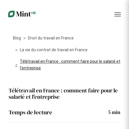
RH
des
service
plus
talents
management
encore
…...
Core
Recrutement
Matériels
Portail
HR
Digitalisez la
Optimisez la
collabora
Centralisez
gestion de
gestion du
vos
Blog
Droit du travail en France
votre
parc
données
processus
informatique
RH dans
Dashboar
de
alloué à vos
La vie du contrat de travail en France
un portail
recrutement
collaborateurs
unique
Télétravail en France : comment faire pour le salarié et
KPI et
Congés
l'entreprise
Onboarding
Logiciels
reporting
et
Facilitez
Répertoriez
absences
l'intégration
les logiciels
Intégratio
de vos
utilisés par
Digitalisez
Télétravail en France : comment faire pour le
nouveaux
chaque
votre
salarié et l'entreprise
collaborateurs
collaborateur
gestion
des
Événeme
congés et
d'entrepri
Temps de lecture
5
min
absences
Gestion
Suivi des
Formation
Annuaire