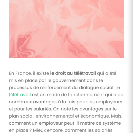
Tâches
et
check-
lists
Optimisez
le suivi de
vos
tâches et
check-
lists RH
En France, il existe
le droit au télétravail
qui a été
Suivi
mis en place par le gouvernement dans le
mutuelle
processus de renforcement du dialogue social. Le
Suivez les
télétravail
est un mode de fonctionnement qui a de
demandes de
remboursement
nombreux avantages à la fois pour les employeurs
de soins
et pour les salariés. On note les avantages sur le
plan social, environnemental et économique. Mais,
comment un employeur peut-il mettre ce système
en place ? Mieux encore, comment les salariés