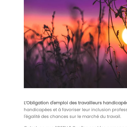
votre paie
Tâches et check-lists
Optimisez le suivi de vos tâches et check-
lists RH
Suivi mutuelle
Suivez les demandes de remboursement de
soins
L’Obligation d'emploi des travailleurs handicap
handicapées et à favoriser leur inclusion profes
l'égalité des chances sur le marché du travail.