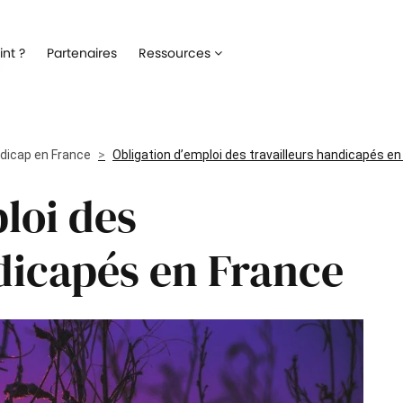
Recrutement
Matériels
nt ?
Partenaires
Ressources
ez la gestion de votre processus de
Optimisez la gestion du parc inf
ment
alloué à vos collaborateurs
Onboarding
Logiciels
 l'intégration de vos nouveaux
Répertoriez les logiciels utilisés 
ndicap en France
ateurs
Obligation d’emploi des travailleurs handicapés en
collaborateur
loi des
Formation
Suivi des interventio
un meilleur suivi des parcours de
Digitalisez les demandes et le suiv
n de vos collaborateurs
interventions IT
dicapés en France
Engagement collaborateur
e pouls du moral de vos
ateurs