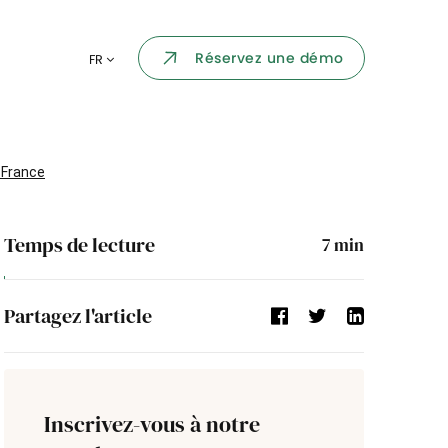
Portail collaborateur
Réservez une démo
FR
ormatique
Dashboard
KPI et reportings
par chaque
 France
Intégration
ns
Temps de lecture
7
min
i des
Événement d'entreprise
Partagez l'article
Annuaire d'entreprise
Processus de validation
Inscrivez-vous à notre