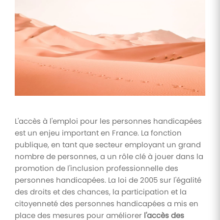
Tâches
et
check-
lists
Optimisez
le suivi de
vos
tâches et
check-
lists RH
L'accès à l'emploi pour les personnes handicapées
Suivi
est un enjeu important en France. La fonction
mutuelle
publique, en tant que secteur employant un grand
Suivez les
nombre de personnes, a un rôle clé à jouer dans la
demandes de
remboursement
promotion de l'inclusion professionnelle des
de soins
personnes handicapées. La loi de 2005 sur l'égalité
des droits et des chances, la participation et la
citoyenneté des personnes handicapées a mis en
place des mesures pour améliorer
l'accès des