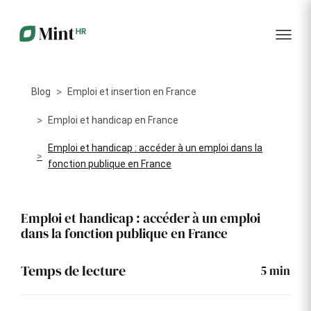
RH
des
service
plus
talents
management
encore
…...
Core
Recrutement
Matériels
Portail
HR
Digitalisez la
Optimisez la
collabora
Centralisez
gestion de
gestion du
vos
Blog
Emploi et insertion en France
votre
parc
données
processus
informatique
RH dans
Dashboar
de
alloué à vos
Emploi et handicap en France
un portail
recrutement
collaborateurs
unique
Emploi et handicap : accéder à un emploi dans la
KPI et
Congés
fonction publique en France
Onboarding
Logiciels
reporting
et
Facilitez
Répertoriez
absences
l'intégration
les logiciels
Intégratio
de vos
utilisés par
Digitalisez
Emploi et handicap : accéder à un emploi
nouveaux
chaque
votre
dans la fonction publique en France
collaborateurs
collaborateur
gestion
des
Événeme
congés et
d'entrepri
Temps de lecture
5
min
absences
Gestion
Suivi des
Formation
Annuaire