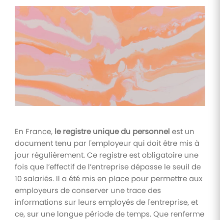
Tâches
et
check-
lists
Optimisez
le suivi de
vos
tâches et
check-
lists RH
Suivi
En France,
le registre unique du personnel
est un
mutuelle
document tenu par l'employeur qui doit être mis à
Suivez les
jour régulièrement. Ce registre est obligatoire une
demandes de
remboursement
fois que l’effectif de l’entreprise dépasse le seuil de
de soins
10 salariés. Il a été mis en place pour permettre aux
employeurs de conserver une trace des
informations sur leurs employés de l'entreprise, et
ce, sur une longue période de temps. Que renferme