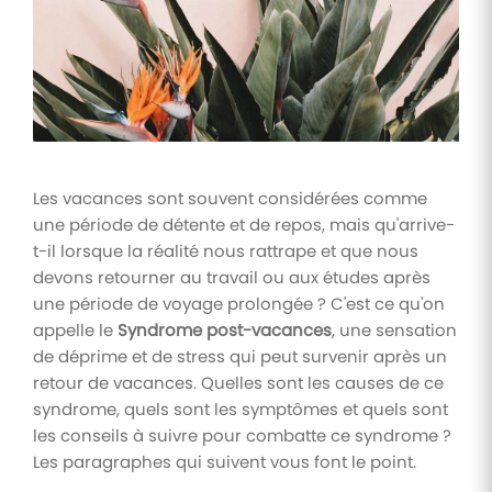
Tâches
et
check-
lists
Optimisez
le suivi de
vos
Les vacances sont souvent considérées comme
tâches et
check-
une période de détente et de repos, mais qu'arrive-
lists RH
t-il lorsque la réalité nous rattrape et que nous
devons retourner au travail ou aux études après
Suivi
mutuelle
une période de voyage prolongée ? C'est ce qu'on
appelle le
Syndrome post-vacances
, une sensation
Suivez les
demandes de
de déprime et de stress qui peut survenir après un
remboursement
retour de vacances. Quelles sont les causes de ce
de soins
syndrome, quels sont les symptômes et quels sont
les conseils à suivre pour combatte ce syndrome ?
Les paragraphes qui suivent vous font le point.