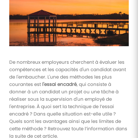
Tâches
et
check-
lists
Optimisez
le suivi de
vos
tâches et
check-
De nombreux employeurs cherchent à évaluer les
lists RH
compétences et les capacités d'un candidat avant
de l'embaucher. L'une des méthodes les plus
Suivi
courantes est
l'essai encadré
, qui consiste à
mutuelle
donner à un candidat un projet ou une tâche à
Suivez les
demandes de
réaliser sous la supervision d'un employé de
remboursement
l'entreprise. À quoi sert la technique de l’essai
de soins
encadré ? Dans quelle situation est-elle utile ?
Quels sont les avantages ainsi que les limites de
cette méthode ? Retrouvez toute l’information dans
la suite de cet article.