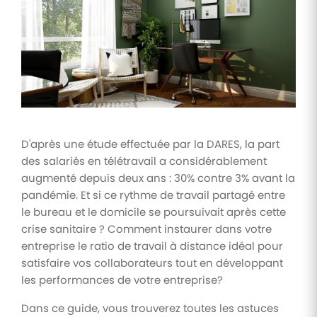
Tâches
et
check-
lists
Optimisez
le suivi de
vos
tâches et
check-
D'après une étude effectuée par la DARES, la part
lists RH
des salariés en télétravail a considérablement
augmenté depuis deux ans : 30% contre 3% avant la
Suivi
mutuelle
pandémie. Et si ce rythme de travail partagé entre
le bureau et le domicile se poursuivait après cette
Suivez les
demandes de
crise sanitaire ? Comment instaurer dans votre
remboursement
entreprise le ratio de travail à distance idéal pour
de soins
satisfaire vos collaborateurs tout en développant
les performances de votre entreprise?
Dans ce guide, vous trouverez toutes les astuces