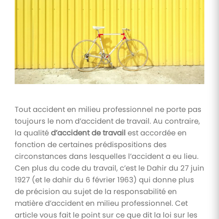
Tâches
et
check-
lists
Optimisez
le suivi de
vos
tâches et
check-
lists RH
Tout accident en milieu professionnel ne porte pas
toujours le nom d’accident de travail. Au contraire,
Suivi
la qualité
d’accident de travail
est accordée en
mutuelle
fonction de certaines prédispositions des
Suivez les
circonstances dans lesquelles l’accident a eu lieu.
demandes de
remboursement
Cen plus du code du travail, c’est le Dahir du 27 juin
de soins
1927 (et le dahir du 6 février 1963) qui donne plus
de précision au sujet de la responsabilité en
matière d’accident en milieu professionnel. Cet
article vous fait le point sur ce que dit la loi sur les