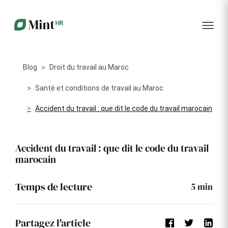
RH
des
service
plus
talents
management
encore
…...
Core
Recrutement
Matériels
Portail
HR
Digitalisez la
Optimisez la
collabora
Centralisez
gestion de
gestion du
vos
Blog
Droit du travail au Maroc
votre
parc
données
processus
informatique
RH dans
Dashboar
de
alloué à vos
Santé et conditions de travail au Maroc
un portail
recrutement
collaborateurs
unique
Accident du travail : que dit le code du travail marocain
KPI et
Congés
Onboarding
Logiciels
reporting
et
Facilitez
Répertoriez
absences
Accident du travail : que dit le code du travail
l'intégration
les logiciels
Intégratio
de vos
utilisés par
Digitalisez
marocain
nouveaux
chaque
votre
collaborateurs
collaborateur
gestion
des
Événeme
Temps de lecture
5
min
congés et
d'entrepri
absences
Gestion
Suivi des
Formation
Partagez l'article
Annuaire