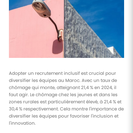
Tâches
et
check-
lists
Optimisez
le suivi de
vos
tâches et
check-
lists RH
Adopter un recrutement inclusif est crucial pour
Suivi
diversifier les équipes au Maroc. Avec un taux de
mutuelle
chômage qui monte, atteignant 21,4 % en 2024, il
Suivez les
faut agir. Le chômage chez les jeunes et dans les
demandes de
remboursement
zones rurales est particulièrement élevé, à 21,4 % et
de soins
30,4 % respectivement. Cela montre l'importance de
diversifier les équipes pour favoriser l'inclusion et
l'innovation.