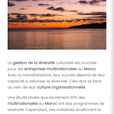
Tâches
et
check-
lists
Optimisez
le suivi de
vos
tâches et
check-
lists RH
La
gestion de la diversité
culturelle est cruciale
Suivi
pour les
entreprises multinationales
au
Maroc
.
mutuelle
Avec la mondialisation, leur succès dépend de leur
Suivez les
capacité à valoriser la diversité. Cela doit se faire
demandes de
remboursement
au sein de leur
culture organisationnelle
.
de soins
Une étude révèle que seulement 30% des
multinationales
au
Maroc
ont des programmes de
diversité. Cependant, ces initiatives améliorent la