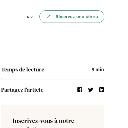
Portail collaborateur
Réservez une démo
FR
ormatique
Dashboard
KPI et reportings
par chaque
Intégration
ns
Temps de lecture
9
min
i des
Événement d'entreprise
Partagez l'article
Annuaire d'entreprise
Processus de validation
Inscrivez-vous à notre