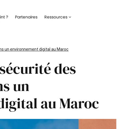
Recrutement
Matériels
nt ?
Partenaires
Ressources
ez la gestion de votre processus de
Optimisez la gestion du parc inf
ment
alloué à vos collaborateurs
Onboarding
Logiciels
 l'intégration de vos nouveaux
Répertoriez les logiciels utilisés 
ns un environnement digital au Maroc
ateurs
collaborateur
sécurité des
Formation
Suivi des interventio
un meilleur suivi des parcours de
Digitalisez les demandes et le suiv
n de vos collaborateurs
interventions IT
ns un
Engagement collaborateur
igital au Maroc
e pouls du moral de vos
ateurs