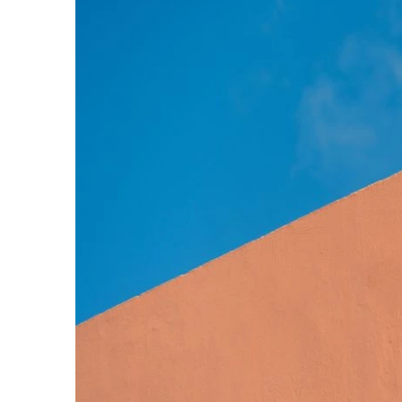
votre paie
Tâches et check-lists
Optimisez le suivi de vos tâches et check-
lists RH
Suivi mutuelle
Suivez les demandes de remboursement de
soins