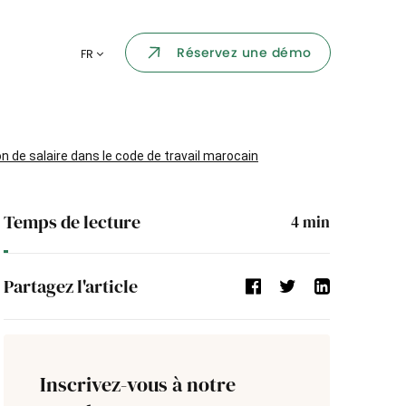
Portail collaborateur
Réservez une démo
FR
ormatique
Dashboard
KPI et reportings
par chaque
 de salaire dans le code de travail marocain
Intégration
ns
Temps de lecture
4
min
i des
Événement d'entreprise
Partagez l'article
Annuaire d'entreprise
Processus de validation
Inscrivez-vous à notre