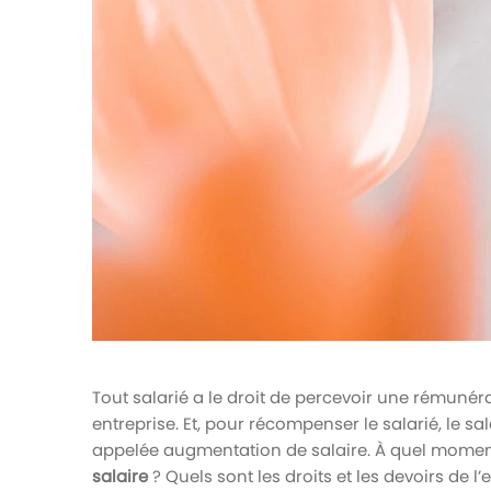
votre paie
Tâches et check-lists
Optimisez le suivi de vos tâches et check-
lists RH
Suivi mutuelle
Suivez les demandes de remboursement de
soins
Tout salarié a le droit de percevoir une rémunér
entreprise. Et, pour récompenser le salarié, le
appelée augmentation de salaire. À quel momen
salaire
? Quels sont les droits et les devoirs de 