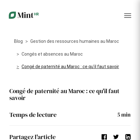
RH
des
service
plus
talents
management
encore
…...
Core
Recrutement
Matériels
Portail
HR
Digitalisez la
Optimisez la
collabora
Centralisez
gestion de
gestion du
vos
Blog
Gestion des ressources humaines au Maroc
votre
parc
données
processus
informatique
RH dans
Dashboar
de
alloué à vos
Congés et absences au Maroc
un portail
recrutement
collaborateurs
unique
Congé de paternité au Maroc : ce qu'il faut savoir
KPI et
Congés
Onboarding
Logiciels
reporting
et
Facilitez
Répertoriez
absences
Congé de paternité au Maroc : ce qu'il faut
l'intégration
les logiciels
Intégratio
de vos
utilisés par
Digitalisez
savoir
nouveaux
chaque
votre
collaborateurs
collaborateur
gestion
des
Événeme
Temps de lecture
5
min
congés et
d'entrepri
absences
Gestion
Suivi des
Formation
Partagez l'article
Annuaire