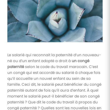
Tâches
et
check-
lists
Optimisez
le suivi de
vos
tâches et
check-
lists RH
Le salarié qui reconnait la paternité d’un nouveau-
né ou d’un enfant adopté a droit à
un congé
Suivi
paternité
selon le code du travail marocain. C’est
mutuelle
un congé qui est accordé au salarié à chaque fois
Suivez les
qu’il accueille un nouvel enfant au sein de sa
demandes de
remboursement
famille. Ceci dit, le salarié peut bénéficier du congé
de soins
paternité autant de fois qu’il aura d’enfant. À quel
moment le salarié peut-il bénéficier de son congé
paternité ? Que dit le code du travail à propos du
congé paternité ? Quelles sont les nouvelles lois en