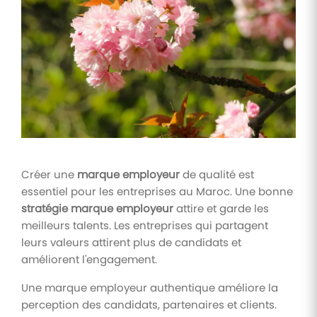
Tâches
et
check-
lists
Optimisez
le suivi de
vos
tâches et
check-
lists RH
Créer une
marque employeur
de qualité est
Suivi
essentiel pour les entreprises au Maroc. Une bonne
mutuelle
stratégie marque employeur
attire et garde les
Suivez les
meilleurs talents. Les entreprises qui partagent
demandes de
remboursement
leurs valeurs attirent plus de candidats et
de soins
améliorent l'engagement.
Une marque employeur authentique améliore la
perception des candidats, partenaires et clients.