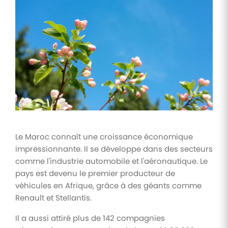
Tâches
et
check-
lists
Optimisez
le suivi de
vos
tâches et
check-
lists RH
Suivi
Le Maroc connaît une croissance économique
mutuelle
impressionnante. Il se développe dans des secteurs
Suivez les
comme l'industrie automobile et l'aéronautique. Le
demandes de
remboursement
pays est devenu le premier producteur de
de soins
véhicules en Afrique, grâce à des géants comme
Renault et Stellantis.
Il a aussi attiré plus de 142 compagnies