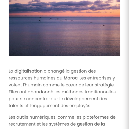
Tâches
et
check-
lists
Optimisez
le suivi de
vos
tâches et
check-
lists RH
La
digitalisation
a changé la gestion des
Suivi
ressources humaines au
Maroc
. Les entreprises y
mutuelle
voient l'humain comme le cœur de leur stratégie.
Suivez les
Elles ont abandonné les méthodes traditionnelles
demandes de
remboursement
pour se concentrer sur le développement des
de soins
talents et l'engagement des employés.
Les outils numériques, comme les plateformes de
recrutement et les systèmes de
gestion de la