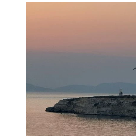
votre paie
Tâches et check-lists
Optimisez le suivi de vos tâches et check-
lists RH
Suivi mutuelle
Suivez les demandes de remboursement de
soins