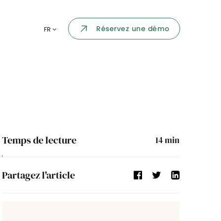
Portail collaborateur
Réservez une démo
FR
ormatique
Dashboard
KPI et reportings
par chaque
Intégration
ns
i des
Événement d'entreprise
Temps de lecture
14
min
Annuaire d'entreprise
Partagez l'article
Processus de validation