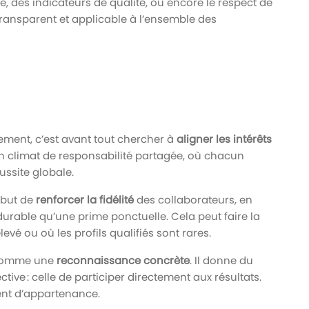
ge, des indicateurs de qualité, ou encore le respect de
, transparent et applicable à l’ensemble des
ement, c’est avant tout chercher à
aligner les intérêts
un climat de responsabilité partagée, où chacun
ussite globale.
r but de
renforcer la fidélité
des collaborateurs, en
durable qu’une prime ponctuelle. Cela peut faire la
evé ou où les profils qualifiés sont rares.
u comme une
reconnaissance concrète
. Il donne du
ctive : celle de participer directement aux résultats.
ment d’appartenance.