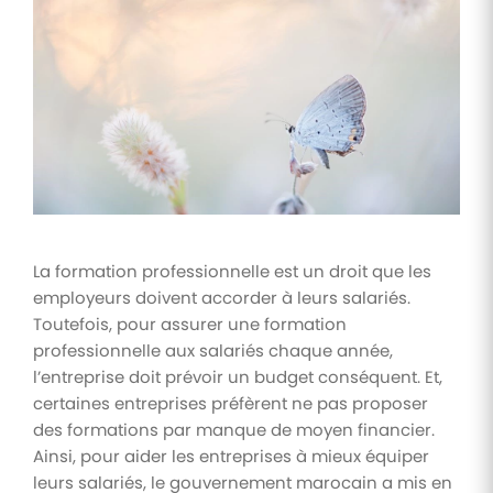
Tâches
et
check-
lists
Optimisez
le suivi de
vos
tâches et
check-
lists RH
La formation professionnelle est un droit que les
Suivi
employeurs doivent accorder à leurs salariés.
mutuelle
Toutefois, pour assurer une formation
Suivez les
professionnelle aux salariés chaque année,
demandes de
remboursement
l’entreprise doit prévoir un budget conséquent. Et,
de soins
certaines entreprises préfèrent ne pas proposer
des formations par manque de moyen financier.
Ainsi, pour aider les entreprises à mieux équiper
leurs salariés, le gouvernement marocain a mis en