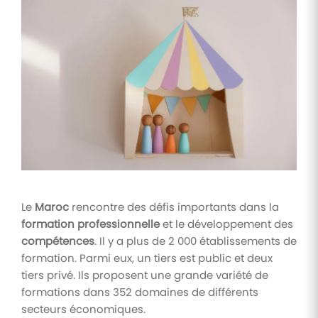
Tâches
et
check-
lists
Optimisez
le suivi de
vos
tâches et
check-
lists RH
Suivi
mutuelle
Le
Maroc
rencontre des défis importants dans la
Suivez les
formation professionnelle
et le développement des
demandes de
remboursement
compétences
. Il y a plus de 2 000 établissements de
de soins
formation. Parmi eux, un tiers est public et deux
tiers privé. Ils proposent une grande variété de
formations dans 352 domaines de différents
secteurs économiques.