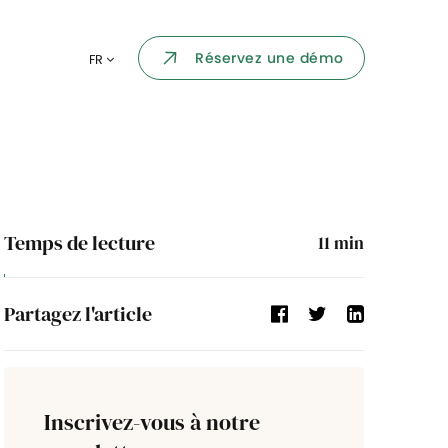
Portail collaborateur
Réservez une démo
FR
ormatique
Dashboard
KPI et reportings
par chaque
Intégration
ns
Temps de lecture
11
min
i des
Événement d'entreprise
Partagez l'article
Annuaire d'entreprise
Processus de validation
Inscrivez-vous à notre