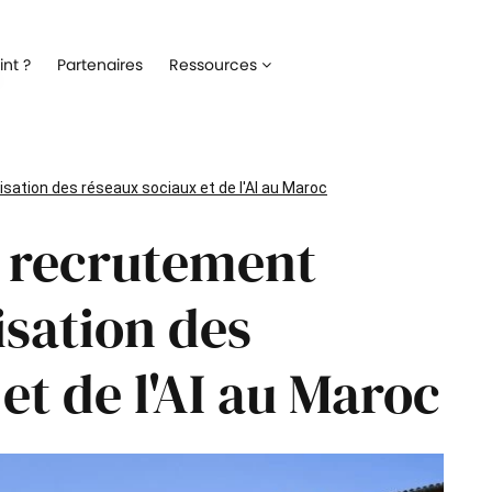
Recrutement
Matériels
nt ?
Partenaires
Ressources
ez la gestion de votre processus de
Optimisez la gestion du parc inf
ment
alloué à vos collaborateurs
Onboarding
Logiciels
 l'intégration de vos nouveaux
Répertoriez les logiciels utilisés 
isation des réseaux sociaux et de l'AI au Maroc
ateurs
collaborateur
e recrutement
Formation
Suivi des interventio
un meilleur suivi des parcours de
Digitalisez les demandes et le suiv
n de vos collaborateurs
interventions IT
isation des
Engagement collaborateur
et de l'AI au Maroc
e pouls du moral de vos
ateurs