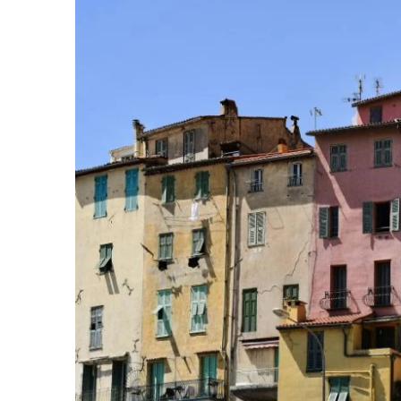
votre paie
Tâches et check-lists
Optimisez le suivi de vos tâches et check-
lists RH
Suivi mutuelle
Suivez les demandes de remboursement de
soins