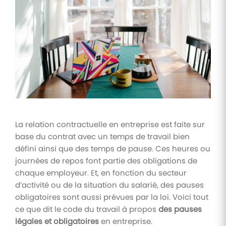
Tâches
et
check-
lists
Optimisez
le suivi de
vos
tâches et
check-
lists RH
La relation contractuelle en entreprise est faite sur
Suivi
base du contrat avec un temps de travail bien
mutuelle
défini ainsi que des temps de pause. Ces heures ou
Suivez les
journées de repos font partie des obligations de
demandes de
remboursement
chaque employeur. Et, en fonction du secteur
de soins
d’activité ou de la situation du salarié, des pauses
obligatoires sont aussi prévues par la loi. Voici tout
ce que dit le code du travail à propos
des pauses
légales et obligatoires
en entreprise.