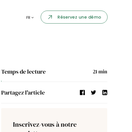
Portail collaborateur
Réservez une démo
FR
ormatique
Dashboard
KPI et reportings
par chaque
Intégration
ns
Temps de lecture
21
min
i des
Événement d'entreprise
Partagez l'article
Annuaire d'entreprise
Processus de validation
Inscrivez-vous à notre