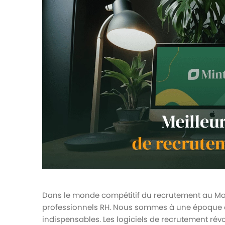
votre paie
Tâches et check-lists
Optimisez le suivi de vos tâches et check-
lists RH
Suivi mutuelle
Suivez les demandes de remboursement de
soins
Dans le monde compétitif du recrutement au Maroc
professionnels RH. Nous sommes à une époque où 
indispensables. Les logiciels de recrutement rév