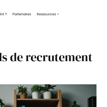
Recrutement
Matériels
nt ?
Partenaires
Ressources
ez la gestion de votre processus de
Optimisez la gestion du parc inf
ment
alloué à vos collaborateurs
Onboarding
Logiciels
 l'intégration de vos nouveaux
Répertoriez les logiciels utilisés 
ateurs
collaborateur
els de recrutement
Formation
Suivi des interventio
un meilleur suivi des parcours de
Digitalisez les demandes et le suiv
n de vos collaborateurs
interventions IT
Engagement collaborateur
e pouls du moral de vos
ateurs