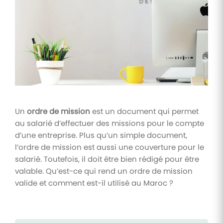
Tâches
et
check-
lists
Optimisez
le suivi de
vos
tâches et
check-
lists RH
Un
ordre de mission
est un document qui permet
au salarié d’effectuer des missions pour le compte
Suivi
d’une entreprise. Plus qu’un simple document,
mutuelle
l’ordre de mission est aussi une couverture pour le
Suivez les
salarié. Toutefois, il doit être bien rédigé pour être
demandes de
remboursement
valable. Qu’est-ce qui rend un ordre de mission
de soins
valide et comment est-il utilisé au Maroc ?