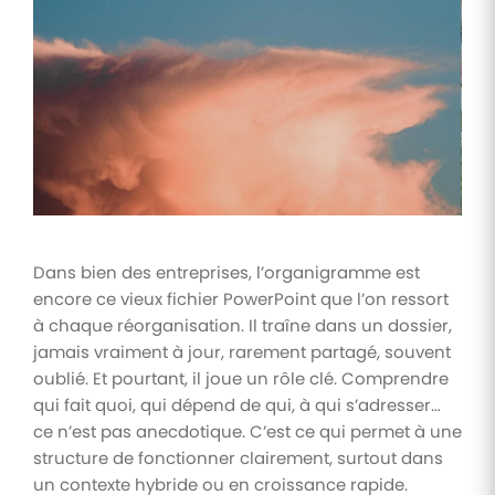
Tâches
et
check-
lists
Optimisez
le suivi de
vos
tâches et
check-
lists RH
Dans bien des entreprises, l’organigramme est
Suivi
encore ce vieux fichier PowerPoint que l’on ressort
mutuelle
à chaque réorganisation. Il traîne dans un dossier,
Suivez les
jamais vraiment à jour, rarement partagé, souvent
demandes de
remboursement
oublié. Et pourtant, il joue un rôle clé. Comprendre
de soins
qui fait quoi, qui dépend de qui, à qui s’adresser…
ce n’est pas anecdotique. C’est ce qui permet à une
structure de fonctionner clairement, surtout dans
un contexte hybride ou en croissance rapide.