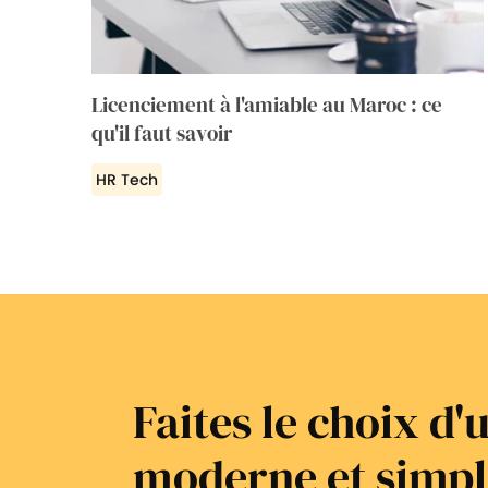
Licenciement à l'amiable au Maroc : ce
qu'il faut savoir
HR Tech
Faites le choix d
moderne et simpl