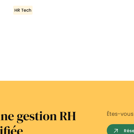
HR Tech
'une gestion RH
Êtes-vous 
ifiée
Rés