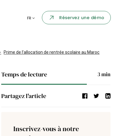
Portail collaborateur
Réservez une démo
FR
ormatique
Dashboard
KPI et reportings
par chaque
Prime de l’allocation de rentrée scolaire au Maroc
Intégration
ns
Temps de lecture
3
min
i des
Événement d'entreprise
Partagez l'article
Annuaire d'entreprise
Processus de validation
Inscrivez-vous à notre