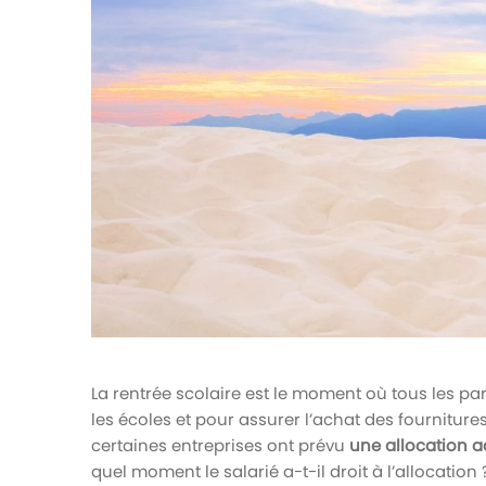
votre paie
Tâches et check-lists
Optimisez le suivi de vos tâches et check-
lists RH
Suivi mutuelle
Suivez les demandes de remboursement de
soins
La rentrée scolaire est le moment où tous les p
les écoles et pour assurer l’achat des fournitures 
certaines entreprises ont prévu
une allocation a
quel moment le salarié a-t-il droit à l’allocation