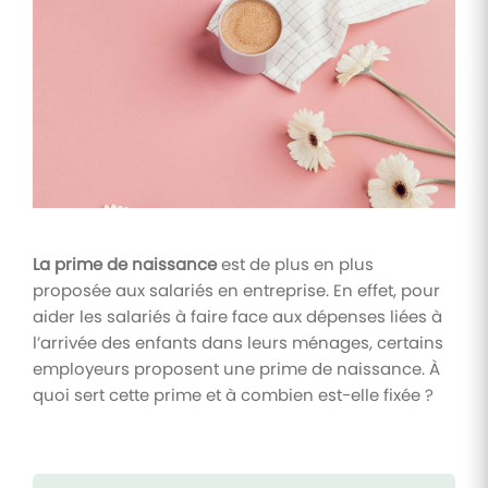
Tâches
et
check-
lists
Optimisez
le suivi de
vos
tâches et
check-
lists RH
La prime de naissance
est de plus en plus
Suivi
proposée aux salariés en entreprise. En effet, pour
mutuelle
aider les salariés à faire face aux dépenses liées à
Suivez les
l’arrivée des enfants dans leurs ménages, certains
demandes de
remboursement
employeurs proposent une prime de naissance. À
de soins
quoi sert cette prime et à combien est-elle fixée ?