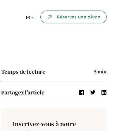
Portail collaborateur
Réservez une démo
FR
ormatique
Dashboard
KPI et reportings
par chaque
Intégration
ns
Temps de lecture
5
min
i des
Événement d'entreprise
Partagez l'article
Annuaire d'entreprise
Processus de validation
Inscrivez-vous à notre