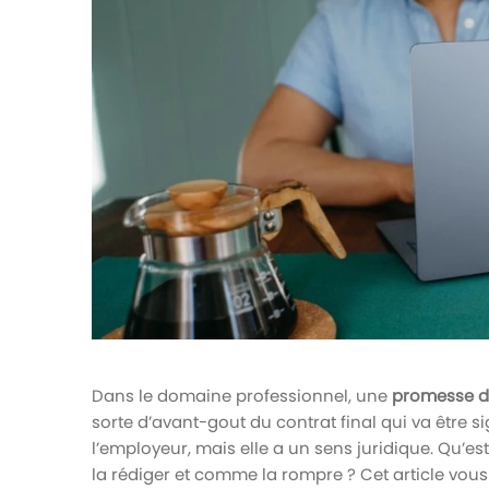
votre paie
Tâches et check-lists
Optimisez le suivi de vos tâches et check-
lists RH
Suivi mutuelle
Suivez les demandes de remboursement de
soins
Dans le domaine professionnel, une
promesse 
sorte d’avant-gout du contrat final qui va être si
l’employeur, mais elle a un sens juridique. Qu
la rédiger et comme la rompre ? Cet article vous f