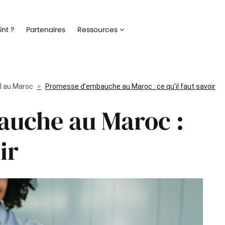
Recrutement
Matériels
nt ?
Partenaires
Ressources
ez la gestion de votre processus de
Optimisez la gestion du parc inf
ment
alloué à vos collaborateurs
Onboarding
Logiciels
 l'intégration de vos nouveaux
Répertoriez les logiciels utilisés 
il au Maroc
ateurs
Promesse d’embauche au Maroc : ce qu'il faut savoir
collaborateur
auche au Maroc :
Formation
Suivi des interventio
un meilleur suivi des parcours de
Digitalisez les demandes et le suiv
n de vos collaborateurs
interventions IT
ir
Engagement collaborateur
e pouls du moral de vos
ateurs