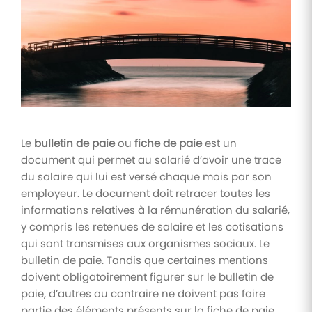
Tâches
et
check-
lists
Optimisez
le suivi de
vos
tâches et
check-
Le
bulletin de paie
ou
fiche de paie
est un
lists RH
document qui permet au salarié d’avoir une trace
Suivi
du salaire qui lui est versé chaque mois par son
mutuelle
employeur. Le document doit retracer toutes les
informations relatives à la rémunération du salarié,
Suivez les
demandes de
y compris les retenues de salaire et les cotisations
remboursement
qui sont transmises aux organismes sociaux. Le
de soins
bulletin de paie. Tandis que certaines mentions
doivent obligatoirement figurer sur le bulletin de
paie, d’autres au contraire ne doivent pas faire
partie des éléments présents sur la fiche de paie.