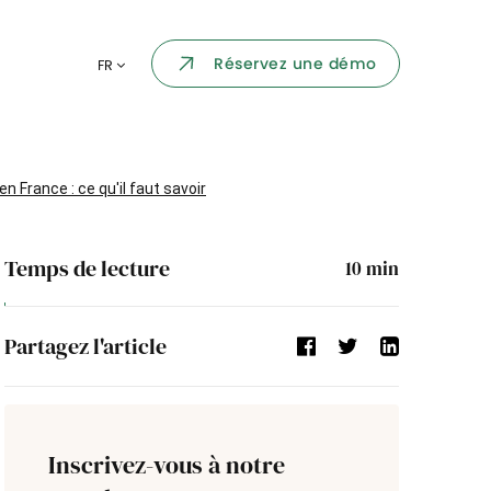
Portail collaborateur
Réservez une démo
FR
ormatique
Dashboard
KPI et reportings
par chaque
n France : ce qu'il faut savoir
Intégration
ns
Temps de lecture
10
min
i des
Événement d'entreprise
Partagez l'article
Annuaire d'entreprise
Processus de validation
Inscrivez-vous à notre