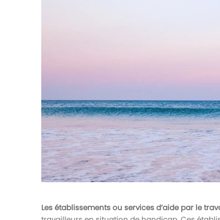
votre paie
Tâches et check-lists
Optimisez le suivi de vos tâches et check-
lists RH
Suivi mutuelle
Suivez les demandes de remboursement de
soins
Les établissements ou services d’aide par le trav
travailleurs en situation de handicap. Ces étab