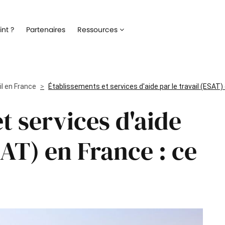
Recrutement
Matériels
nt ?
Partenaires
Ressources
ez la gestion de votre processus de
Optimisez la gestion du parc inf
ment
alloué à vos collaborateurs
Onboarding
Logiciels
 l'intégration de vos nouveaux
Répertoriez les logiciels utilisés 
il en France
ateurs
Établissements et services d'aide par le travail (ESAT) e
collaborateur
t services d'aide
Formation
Suivi des interventio
un meilleur suivi des parcours de
Digitalisez les demandes et le suiv
n de vos collaborateurs
interventions IT
SAT) en France : ce
Engagement collaborateur
e pouls du moral de vos
ateurs