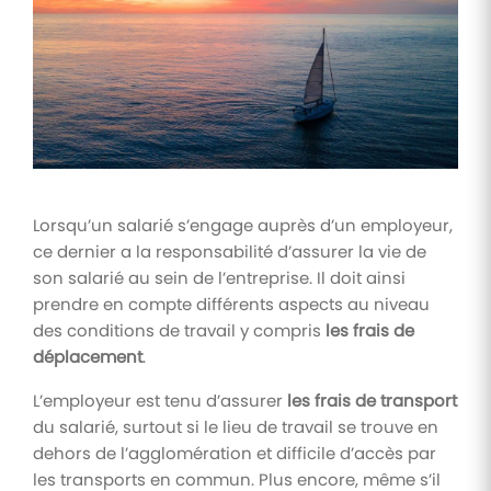
Tâches
et
check-
lists
Optimisez
le suivi de
vos
tâches et
check-
Lorsqu’un salarié s’engage auprès d’un employeur,
lists RH
ce dernier a la responsabilité d’assurer la vie de
Suivi
son salarié au sein de l’entreprise. Il doit ainsi
mutuelle
prendre en compte différents aspects au niveau
des conditions de travail y compris
les frais de
Suivez les
demandes de
déplacement
.
remboursement
de soins
L’employeur est tenu d’assurer
les frais de transport
du salarié, surtout si le lieu de travail se trouve en
dehors de l’agglomération et difficile d’accès par
les transports en commun. Plus encore, même s’il