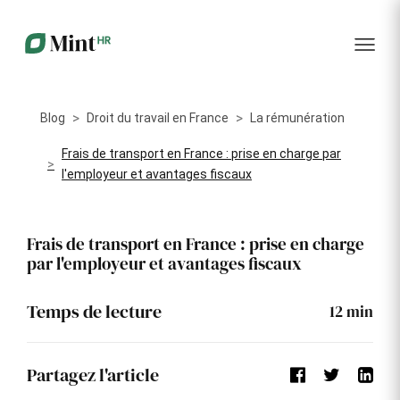
RH
des
service
plus
talents
management
encore
…...
Core
Recrutement
Matériels
Portail
HR
Digitalisez la
Optimisez la
collabora
Centralisez
gestion de
gestion du
vos
Blog
Droit du travail en France
La rémunération
votre
parc
données
processus
informatique
RH dans
Dashboar
de
alloué à vos
Frais de transport en France : prise en charge par
un portail
recrutement
collaborateurs
l'employeur et avantages fiscaux
unique
KPI et
Congés
Onboarding
Logiciels
reporting
et
Frais de transport en France : prise en charge
Facilitez
Répertoriez
absences
l'intégration
les logiciels
par l'employeur et avantages fiscaux
Intégratio
de vos
utilisés par
Digitalisez
nouveaux
chaque
votre
collaborateurs
collaborateur
gestion
Temps de lecture
12
min
des
Événeme
congés et
d'entrepri
absences
Partagez l'article
Gestion
Suivi des
Formation
Annuaire