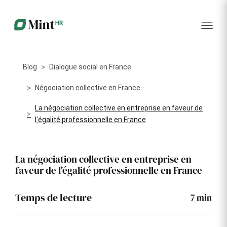
RH
des
service
plus
talents
management
encore
…...
Core
Recrutement
Matériels
Portail
HR
Digitalisez la
Optimisez la
collabora
Centralisez
gestion de
gestion du
vos
Blog
Dialogue social en France
votre
parc
données
processus
informatique
RH dans
Dashboar
de
alloué à vos
Négociation collective en France
un portail
recrutement
collaborateurs
unique
La négociation collective en entreprise en faveur de
KPI et
Congés
l'égalité professionnelle en France
Onboarding
Logiciels
reporting
et
Facilitez
Répertoriez
absences
l'intégration
les logiciels
Intégratio
de vos
utilisés par
Digitalisez
La négociation collective en entreprise en
nouveaux
chaque
votre
faveur de l'égalité professionnelle en France
collaborateurs
collaborateur
gestion
des
Événeme
congés et
d'entrepri
Temps de lecture
7
min
absences
Gestion
Suivi des
Formation
Annuaire