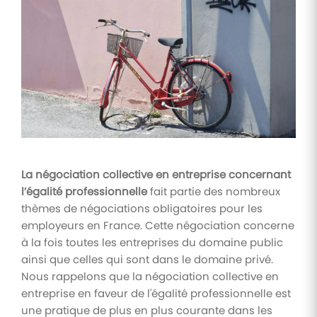
Tâches
et
check-
lists
Optimisez
le suivi de
vos
tâches et
check-
lists RH
La négociation collective en entreprise concernant
Suivi
l’égalité professionnelle
fait partie des nombreux
mutuelle
thèmes de négociations obligatoires pour les
Suivez les
employeurs en France. Cette négociation concerne
demandes de
remboursement
à la fois toutes les entreprises du domaine public
de soins
ainsi que celles qui sont dans le domaine privé.
Nous rappelons que la négociation collective en
entreprise en faveur de l'égalité professionnelle est
une pratique de plus en plus courante dans les