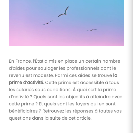
Tâches
et
check-
lists
Optimisez
le suivi de
vos
tâches et
check-
En France, l’État a mis en place un certain nombre
lists RH
d’aides pour soulager les professionnels dont le
Suivi
revenu est modeste. Parmi ces aides se trouve
la
mutuelle
prime d’activité
. Cette prime est accessible à tous
les salariés sous conditions. À quoi sert la prime
Suivez les
demandes de
d’activité ? Quels sont les objectifs à atteindre avec
remboursement
cette prime ? Et quels sont les foyers qui en sont
de soins
bénéficiaires ? Retrouvez les réponses à toutes vos
questions dans la suite de cet article.