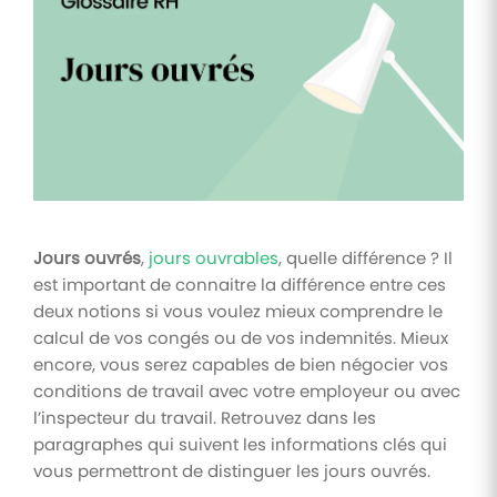
Tâches
et
check-
lists
Optimisez
le suivi de
vos
tâches et
check-
lists RH
Jours ouvrés
,
jours ouvrables
, quelle différence ? Il
Suivi
est important de connaitre la différence entre ces
mutuelle
deux notions si vous voulez mieux comprendre le
calcul de vos congés ou de vos indemnités. Mieux
Suivez les
demandes de
encore, vous serez capables de bien négocier vos
remboursement
conditions de travail avec votre employeur ou avec
de soins
l’inspecteur du travail. Retrouvez dans les
paragraphes qui suivent les informations clés qui
vous permettront de distinguer les jours ouvrés.