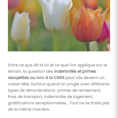
Tâches
et
check-
lists
Optimisez
le suivi de
vos
tâches et
check-
lists RH
Entre ce que dit la loi et ce que l’on applique sur le
Suivi
terrain, la question des
indemnités et primes
mutuelle
assujetties ou non à la CNSS
peut vite devenir un
Suivez les
casse-tête. Surtout quand on jongle avec différents
demandes de
remboursement
types de rémunérations : primes de rendement,
de soins
frais de transport, indemnités de logement,
gratifications exceptionnelles… Tout ne se traite pas
de la même manière.