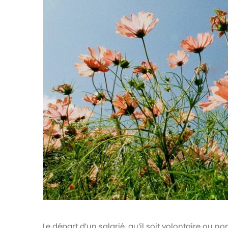
votre paie
Tâches et check-lists
Optimisez le suivi de vos tâches et check-
lists RH
Suivi mutuelle
Suivez les demandes de remboursement de
soins
Le départ d’un salarié, qu’il soit volontaire ou n