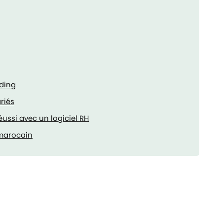
rding
ariés
ussi avec un logiciel RH
 marocain