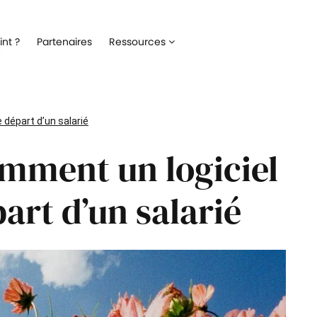
Recrutement
Matériels
nt ?
Partenaires
Ressources
ez la gestion de votre processus de
Optimisez la gestion du parc inf
ment
alloué à vos collaborateurs
Onboarding
Logiciels
 l'intégration de vos nouveaux
Répertoriez les logiciels utilisés 
e départ d’un salarié
ateurs
collaborateur
omment un logiciel
Formation
Suivi des interventio
un meilleur suivi des parcours de
Digitalisez les demandes et le suiv
n de vos collaborateurs
interventions IT
part d’un salarié
Engagement collaborateur
e pouls du moral de vos
ateurs