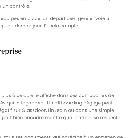
à un contrôle.
es équipes en place. Un départ bien géré envoie un
squ’au dernier jour. Et cela compte.
reprise
te plus à ce qu’elle affiche dans ses campagnes de
és qui la façonnent. Un offboarding négligé peut
égatif sur Glassdoor, LinkedIn ou dans une simple
 départ bien encadré montre que l’entreprise respecte
u tous ses documents, qui participe à un entretien de