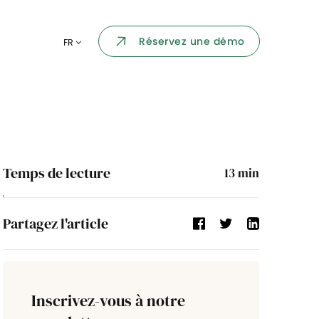
Portail collaborateur
Réservez une démo
FR
ormatique
Dashboard
KPI et reportings
par chaque
Intégration
ns
Temps de lecture
13
min
i des
Événement d'entreprise
Partagez l'article
Annuaire d'entreprise
Processus de validation
Inscrivez-vous à notre