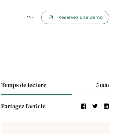
Portail collaborateur
Réservez une démo
FR
ormatique
Dashboard
KPI et reportings
par chaque
Intégration
ns
i des
Événement d'entreprise
Temps de lecture
5
min
Annuaire d'entreprise
Partagez l'article
Processus de validation