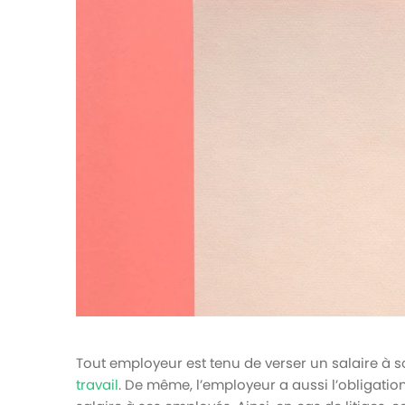
votre paie
Tâches et check-lists
Optimisez le suivi de vos tâches et check-
lists RH
Suivi mutuelle
Suivez les demandes de remboursement de
soins
Tout employeur est tenu de verser un salaire 
travail
. De même, l’employeur a aussi l’obligati