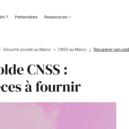
Recrutement
Matériels
nt ?
Partenaires
Ressources
ez la gestion de votre processus de
Optimisez la gestion du parc inf
ment
alloué à vos collaborateurs
Onboarding
Logiciels
 l'intégration de vos nouveaux
Répertoriez les logiciels utilisés 
ateurs
Sécurité sociale au Maroc
CNSS au Maroc
collaborateur
Récupérer son solde
olde CNSS :
Formation
Suivi des interventio
un meilleur suivi des parcours de
Digitalisez les demandes et le suiv
n de vos collaborateurs
interventions IT
èces à fournir
Engagement collaborateur
e pouls du moral de vos
ateurs