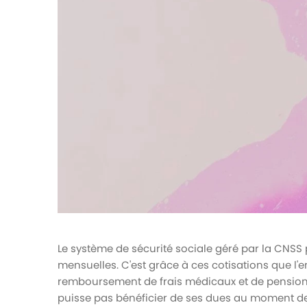
votre paie
Tâches et check-lists
Optimisez le suivi de vos tâches et check-
lists RH
Suivi mutuelle
Suivez les demandes de remboursement de
soins
Le système de sécurité sociale géré par la CNSS p
mensuelles. C'est grâce à ces cotisations que l'e
remboursement de frais médicaux et de pension de 
puisse pas bénéficier de ses dues au moment de 