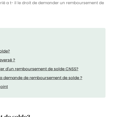
arié a t- il le droit de demander un remboursement de
olde?
eversé ?
icier d'un remboursement de solde CNSS?
de la demande de remboursement de solde ?
oint
t de solde?