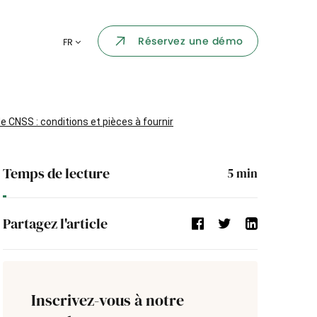
Portail collaborateur
Réservez une démo
FR
ormatique
Dashboard
KPI et reportings
par chaque
 CNSS : conditions et pièces à fournir
Intégration
ns
Temps de lecture
5
min
i des
Événement d'entreprise
Partagez l'article
Annuaire d'entreprise
Processus de validation
Inscrivez-vous à notre