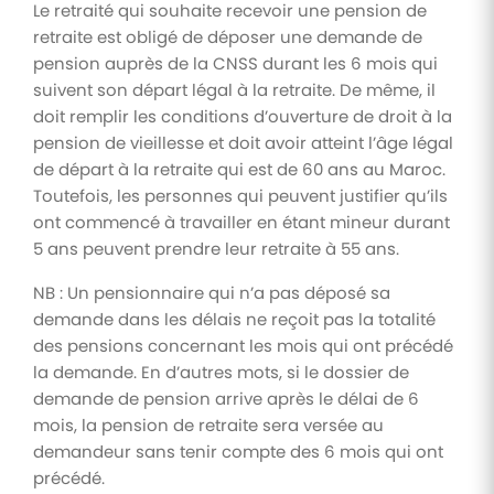
Le retraité qui souhaite recevoir une pension de
retraite est obligé de déposer une demande de
Tâches
pension auprès de la CNSS durant les 6 mois qui
et
suivent son départ légal à la retraite. De même, il
check-
lists
doit remplir les conditions d’ouverture de droit à la
pension de vieillesse et doit avoir atteint l’âge légal
Optimisez
le suivi de
de départ à la retraite qui est de 60 ans au Maroc.
vos
Toutefois, les personnes qui peuvent justifier qu’ils
tâches et
check-
ont commencé à travailler en étant mineur durant
lists RH
5 ans peuvent prendre leur retraite à 55 ans.
Suivi
NB : Un pensionnaire qui n’a pas déposé sa
mutuelle
demande dans les délais ne reçoit pas la totalité
Suivez les
des pensions concernant les mois qui ont précédé
demandes de
remboursement
la demande. En d’autres mots, si le dossier de
de soins
demande de pension arrive après le délai de 6
mois, la pension de retraite sera versée au
demandeur sans tenir compte des 6 mois qui ont
précédé.