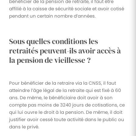
des
interventions
bénéficier de la pension de retraite, il faut être
d'entrepri
Assurez un
documents
affilié à la caisse de sécurité sociale et avoir cotisé
Digitalisez les
meilleur suivi
demandes
des parcours
pendant un certain nombre d’années.
Automatisez
Processus
et le suivi
de formation
la gestion de
des
de
de vos
vos
interventions
collaborateurs
documents
validation
IT
administratifs
Sous quelles conditions les
Notes
Engagement
Contrôle
retraités peuvent-ils avoir accès à
de
collaborateur
d'accès
la pension de vieillesse ?
frais
Prenez le
pouls du
Dématérialisez
moral de vos
la gestion de
collaborateurs
vos notes de
Pour bénéficier de la retraire via la CNSS, il faut
frais
atteindre l’âge légal de la retraite qui est fixé à 60
Paie et
ans. De même, le bénéficiaire doit avoir à son
rémunération
compte pas moins de 3240 jours de cotisations, ce
Simplifiez et
qui lui ouvre le droit à la pension. De même, il doit
coordonnez
justifier avoir cessé toute activité dans le public ou
la
préparation
dans le privé.
de votre
paie