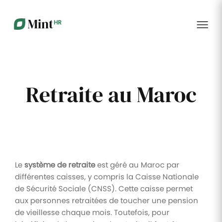
RH
des
service
plus
talents
management
encore
…...
Core
Recrutement
Matériels
Portail
HR
Digitalisez la
Optimisez la
collabora
Centralisez
gestion de
gestion du
vos
votre
parc
données
processus
informatique
RH dans
Dashboar
Retraite au Maroc
de
alloué à vos
un portail
recrutement
collaborateurs
unique
KPI et
Congés
Onboarding
Logiciels
reporting
et
Facilitez
Répertoriez
absences
l'intégration
les logiciels
Intégratio
de vos
utilisés par
Digitalisez
nouveaux
chaque
votre
Le
système de retraite
est géré au Maroc par
collaborateurs
collaborateur
gestion
différentes caisses, y compris la Caisse Nationale
des
Événeme
congés et
de Sécurité Sociale (CNSS). Cette caisse permet
d'entrepri
absences
aux personnes retraitées de toucher une pension
de vieillesse chaque mois. Toutefois, pour
Gestion
Suivi des
Formation
Annuaire