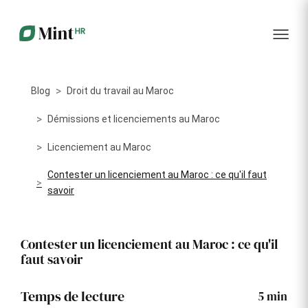
RH
des
service
plus
talents
management
encore
…...
Core
Recrutement
Matériels
Portail
HR
Digitalisez la
Optimisez la
collabora
Centralisez
gestion de
gestion du
vos
Blog
Droit du travail au Maroc
votre
parc
données
processus
informatique
RH dans
Dashboar
de
alloué à vos
Démissions et licenciements au Maroc
un portail
recrutement
collaborateurs
unique
Licenciement au Maroc
KPI et
Congés
Onboarding
Logiciels
reporting
Contester un licenciement au Maroc : ce qu'il faut
et
Facilitez
Répertoriez
savoir
absences
l'intégration
les logiciels
Intégratio
de vos
utilisés par
Digitalisez
nouveaux
chaque
votre
collaborateurs
collaborateur
gestion
Contester un licenciement au Maroc : ce qu'il
des
Événeme
congés et
faut savoir
d'entrepri
absences
Temps de lecture
Gestion
Suivi des
5
min
Formation
Annuaire