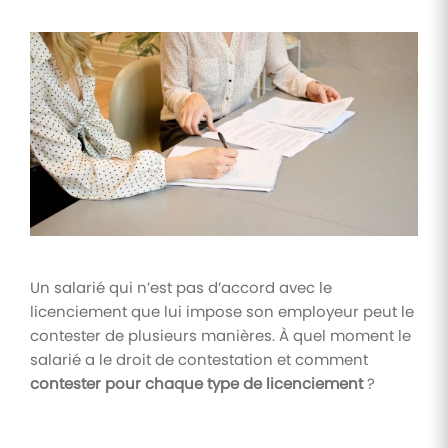
Tâches
et
check-
lists
Optimisez
le suivi de
vos
tâches et
check-
lists RH
Suivi
mutuelle
Un salarié qui n’est pas d’accord avec le
Suivez les
licenciement que lui impose son employeur peut le
demandes de
contester de plusieurs manières. À quel moment le
remboursement
de soins
salarié a le droit de contestation et comment
contester pour chaque type de licenciement
?