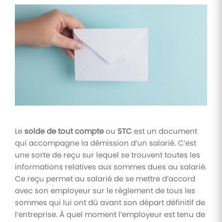
Tâches
et
check-
lists
Optimisez
le suivi de
vos
tâches et
check-
lists RH
Suivi
Le
solde de tout compte
ou
STC
est un document
mutuelle
qui accompagne la démission d’un salarié. C’est
Suivez les
une sorte de reçu sur lequel se trouvent toutes les
demandes de
informations relatives aux sommes dues au salarié.
remboursement
de soins
Ce reçu permet au salarié de se mettre d’accord
avec son employeur sur le règlement de tous les
sommes qui lui ont dû avant son départ définitif de
l’entreprise. À quel moment l’employeur est tenu de