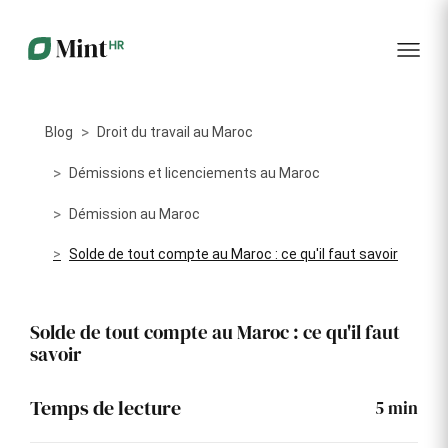
RH
des
service
plus
talents
management
encore
…...
Core
Recrutement
Matériels
Portail
HR
Digitalisez la
Optimisez la
collabora
Centralisez
gestion de
gestion du
vos
Blog
Droit du travail au Maroc
votre
parc
données
processus
informatique
RH dans
Dashboar
de
alloué à vos
Démissions et licenciements au Maroc
un portail
recrutement
collaborateurs
unique
Démission au Maroc
KPI et
Congés
Onboarding
Logiciels
reporting
Solde de tout compte au Maroc : ce qu'il faut savoir
et
Facilitez
Répertoriez
absences
l'intégration
les logiciels
Intégratio
de vos
utilisés par
Digitalisez
nouveaux
chaque
votre
Solde de tout compte au Maroc : ce qu'il faut
collaborateurs
collaborateur
gestion
savoir
des
Événeme
congés et
d'entrepri
absences
Temps de lecture
5
min
Gestion
Suivi des
Formation
Annuaire